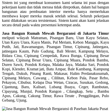
Sistem ini yang membuat konsumen kami selama ini puas dengan
pekerjaan kami dan tidak merasa tidak direpotkan, dalam hal bangun
bangunan atau pembuatan interior mereka hanya memerlukan
membawa koper mereka masuk setelah selesai. Seluruh pekerjaan
kami dilakukan secara tersistemasi. Sistem kami akan kami jelaskan
secara detail pada waktu presentasi ketempat anda.
Jasa Bangun Rumah Mewah Bergaransi di Jakarta Timur
meliputi wilayah Matraman, Pisangan Baru, Utan Kayu Selatan,
Utan Kayu Utara, Kayu Manis, Pal Meriam, Kebon Manggis, Kayu
Putih, Jati, Rawamangun, Pisangan Timur, Cipinang, Jatinegara,
jatinegara Kaum, Pulo Gadung, Bali Mester, Kampung Melayu,
Bidara Cina, Cipinang Cempedak, Rawa Bunga, Cipinang Besar
Selatan, Cipinang Besar Utara, Cipinang Muara, Pondok Bambu,
Duren Sawit, Pondok Kelapa, Malaka Jaya, Malaka Sari, Pondok
Kopi, Klender, Kramat jati, Batu Ampar, Bale Kambang, Kampung
Tengah, Dukuh, Pinang Ranti, Makasar, Halim Perdanakusumah,
Cipinang Melayu, Cawang , Cililitan, Kebon Pala, Pasar Rebo,
Pekayon, Cibubur, Kelapa Dua Wetan, Ciracas, Susukan, Gedong,
Cijantung, Baru, Kalisari, Lubang Buaya, Ceger, Rambutan,
Cipayung, Munjul, Pondok Rangon , Cilangkap, Setu , Bambu
Apus, Cakung, Cakung Timur, Rawa Terate , Penggilingan, Pulo
Gebang, Ujung.