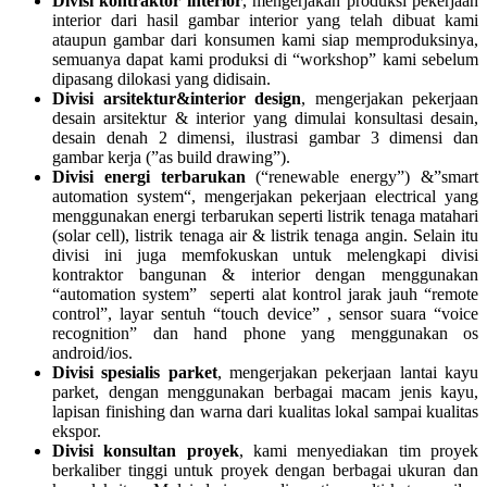
Divisi kontraktor interior
, mengerjakan produksi pekerjaan
interior dari hasil gambar interior yang telah dibuat kami
ataupun gambar dari konsumen kami siap memproduksinya,
semuanya dapat kami produksi di “workshop” kami sebelum
dipasang dilokasi yang didisain.
Divisi arsitektur&interior design
, mengerjakan pekerjaan
desain arsitektur & interior yang dimulai konsultasi desain,
desain denah 2 dimensi, ilustrasi gambar 3 dimensi dan
gambar kerja (”as build drawing”).
Divisi energi terbarukan
(“renewable energy”) &”smart
automation system“, mengerjakan pekerjaan electrical yang
menggunakan energi terbarukan seperti listrik tenaga matahari
(solar cell), listrik tenaga air & listrik tenaga angin. Selain itu
divisi ini juga memfokuskan untuk melengkapi divisi
kontraktor bangunan & interior dengan menggunakan
“automation system” seperti alat kontrol jarak jauh “remote
control”, layar sentuh “touch device” , sensor suara “voice
recognition” dan hand phone yang menggunakan os
android/ios.
Divisi spesialis parket
, mengerjakan pekerjaan lantai kayu
parket, dengan menggunakan berbagai macam jenis kayu,
lapisan finishing dan warna dari kualitas lokal sampai kualitas
ekspor.
Divisi konsultan proyek
, kami menyediakan tim proyek
berkaliber tinggi untuk proyek dengan berbagai ukuran dan