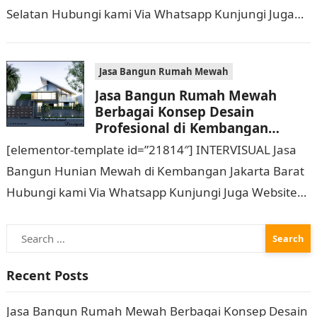
Selatan Hubungi kami Via Whatsapp Kunjungi Juga
Website Resmi Kami intervisual.co.id Jasa Bangun
Rumah Mewah Berbagai Konsep…
Jasa Bangun Rumah Mewah
Jasa Bangun Rumah Mewah
Berbagai Konsep Desain
Profesional di Kembangan
Jakarta Barat Hubungi 0811
[elementor-template id=”21814″] INTERVISUAL Jasa
9933 588
Bangun Hunian Mewah di Kembangan Jakarta Barat
Hubungi kami Via Whatsapp Kunjungi Juga Website
Resmi Kami intervisual.co.id Jasa Bangun Rumah
Search
Mewah Berbagai Konsep Desain…
for:
Recent Posts
Jasa Bangun Rumah Mewah Berbagai Konsep Desain