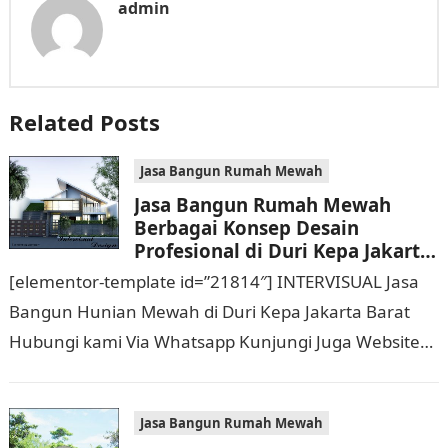
admin
Related Posts
Jasa Bangun Rumah Mewah
Jasa Bangun Rumah Mewah
Berbagai Konsep Desain
Profesional di Duri Kepa Jakarta
Barat Hubungi 0811 9933 588
[elementor-template id=”21814″] INTERVISUAL Jasa
Bangun Hunian Mewah di Duri Kepa Jakarta Barat
Hubungi kami Via Whatsapp Kunjungi Juga Website
Resmi Kami intervisual.co.id Jasa Bangun Rumah
Mewah Berbagai Konsep…
Jasa Bangun Rumah Mewah