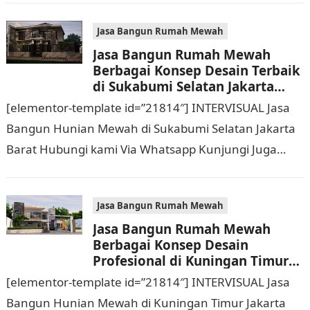
Mewah Berbagai Konsep Desain…
Jasa Bangun Rumah Mewah
Jasa Bangun Rumah Mewah
Berbagai Konsep Desain Terbaik
di Sukabumi Selatan Jakarta
Barat Hubungi 0811 9933 588
[elementor-template id=”21814″] INTERVISUAL Jasa
Bangun Hunian Mewah di Sukabumi Selatan Jakarta
Barat Hubungi kami Via Whatsapp Kunjungi Juga
Website Resmi Kami intervisual.co.id Jasa Bangun
Rumah Mewah Berbagai Konsep…
Jasa Bangun Rumah Mewah
Jasa Bangun Rumah Mewah
Berbagai Konsep Desain
Profesional di Kuningan Timur
Jakarta Selatan Hubungi 0811
[elementor-template id=”21814″] INTERVISUAL Jasa
9933 588
Bangun Hunian Mewah di Kuningan Timur Jakarta