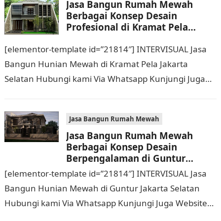
Jasa Bangun Rumah Mewah
Berbagai Konsep Desain
Profesional di Kramat Pela
Jakarta Selatan Hubungi 0811
[elementor-template id=”21814″] INTERVISUAL Jasa
9933 588
Bangun Hunian Mewah di Kramat Pela Jakarta
Selatan Hubungi kami Via Whatsapp Kunjungi Juga
Website Resmi Kami intervisual.co.id Jasa Bangun
Rumah Mewah Berbagai Konsep…
Jasa Bangun Rumah Mewah
Jasa Bangun Rumah Mewah
Berbagai Konsep Desain
Berpengalaman di Guntur
Jakarta Selatan Hubungi 0811
[elementor-template id=”21814″] INTERVISUAL Jasa
9933 588
Bangun Hunian Mewah di Guntur Jakarta Selatan
Hubungi kami Via Whatsapp Kunjungi Juga Website
Resmi Kami intervisual.co.id Jasa Bangun Rumah