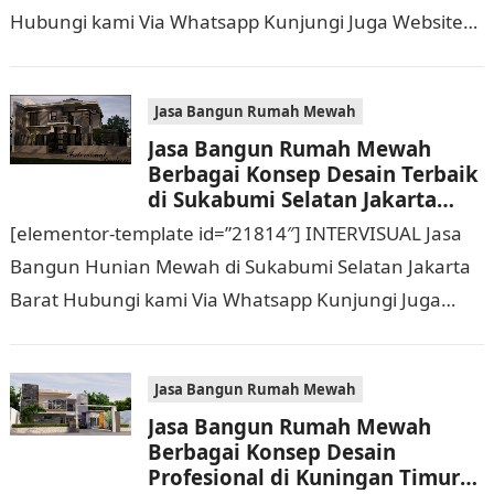
Hubungi kami Via Whatsapp Kunjungi Juga Website
Resmi Kami intervisual.co.id Jasa Bangun Rumah
Mewah Berbagai Konsep Desain…
Jasa Bangun Rumah Mewah
Jasa Bangun Rumah Mewah
Berbagai Konsep Desain Terbaik
di Sukabumi Selatan Jakarta
Barat Hubungi 0811 9933 588
[elementor-template id=”21814″] INTERVISUAL Jasa
Bangun Hunian Mewah di Sukabumi Selatan Jakarta
Barat Hubungi kami Via Whatsapp Kunjungi Juga
Website Resmi Kami intervisual.co.id Jasa Bangun
Rumah Mewah Berbagai Konsep…
Jasa Bangun Rumah Mewah
Jasa Bangun Rumah Mewah
Berbagai Konsep Desain
Profesional di Kuningan Timur