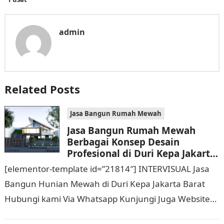
admin
Related Posts
Jasa Bangun Rumah Mewah
Jasa Bangun Rumah Mewah
Berbagai Konsep Desain
Profesional di Duri Kepa Jakarta
Barat Hubungi 0811 9933 588
[elementor-template id=”21814″] INTERVISUAL Jasa
Bangun Hunian Mewah di Duri Kepa Jakarta Barat
Hubungi kami Via Whatsapp Kunjungi Juga Website
Resmi Kami intervisual.co.id Jasa Bangun Rumah