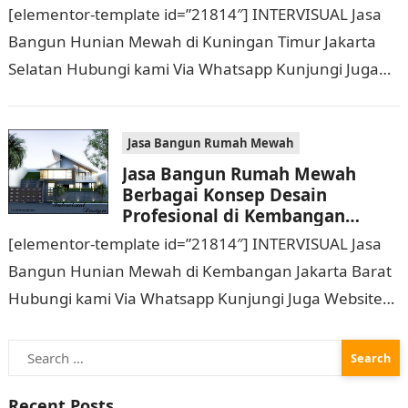
Jakarta Selatan Hubungi 0811
[elementor-template id=”21814″] INTERVISUAL Jasa
9933 588
Bangun Hunian Mewah di Kuningan Timur Jakarta
Selatan Hubungi kami Via Whatsapp Kunjungi Juga
Website Resmi Kami intervisual.co.id Jasa Bangun
Rumah Mewah Berbagai Konsep…
Jasa Bangun Rumah Mewah
Jasa Bangun Rumah Mewah
Berbagai Konsep Desain
Profesional di Kembangan
Jakarta Barat Hubungi 0811
[elementor-template id=”21814″] INTERVISUAL Jasa
9933 588
Bangun Hunian Mewah di Kembangan Jakarta Barat
Hubungi kami Via Whatsapp Kunjungi Juga Website
Resmi Kami intervisual.co.id Jasa Bangun Rumah
Search
Mewah Berbagai Konsep Desain…
for:
Recent Posts