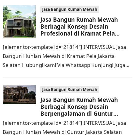
Mewah Berbagai Konsep…
Jasa Bangun Rumah Mewah
Jasa Bangun Rumah Mewah
Berbagai Konsep Desain
Profesional di Kramat Pela
Jakarta Selatan Hubungi 0811
[elementor-template id=”21814″] INTERVISUAL Jasa
9933 588
Bangun Hunian Mewah di Kramat Pela Jakarta
Selatan Hubungi kami Via Whatsapp Kunjungi Juga
Website Resmi Kami intervisual.co.id Jasa Bangun
Rumah Mewah Berbagai Konsep…
Jasa Bangun Rumah Mewah
Jasa Bangun Rumah Mewah
Berbagai Konsep Desain
Berpengalaman di Guntur
Jakarta Selatan Hubungi 0811
[elementor-template id=”21814″] INTERVISUAL Jasa
9933 588
Bangun Hunian Mewah di Guntur Jakarta Selatan