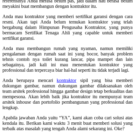
referensinya Anda merasa belum pas, jadi dalam hati berasa belum
meyakini buat membangun dengan kontraktor itu.
Anda mau kontraktor yang memberi sertifikat garansi dengan cara
resmi. Akan tapi Anda belum temukan kontraktor yang telah
bergabung dalam Himpunan Pengusaha Kontraktor, yang punya
bermacam Sertifikat Tenaga Ahli yang capable untuk memberi
sertifikat garansi.
Anda mau membangun rumah yang nyaman, namun memiliki
pengalaman dengan rumah saat ini yang bocor, banyak problem
tehnis contoh nya toilet kurang lancar, pipa mampet dan lain
sebagainya, jadi kali ini mau menentukan kontraktor yang
professional dan terpercaya biar hal-hal seperti itu tidak terjadi lagi.
Anda berupaya mencari
kontraktor
sipil yang bisa memberi
dukungan gambar, namun dukungan gambar dilaksanakan oleh
team arsitek professional hingga gambar design tetap berkualitas dan
mempesona. Akan lebih baik jika kontraktor itu mempunyai team
arsitek inhouse dan portofolio pembangunan yang professional dan
lengkap.
Apabila jawaban Anda yaitu “YA”, kami akan coba cari solusi atas
kendala itu. Berikan kami waktu 3 menit buat memberi solusi yang
terbaik atas masalah yang tengah Anda alami sekarang ini. Oke?