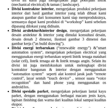
divisi ini kami juga mengerjakan juga pekerjaan listrik
(mechanical electrical) & taman ( landscape).
Divisi kontraktor interior
, mengerjakan produksi pekerjaan
interior dari hasil gambar interior yang telah dibuat kami
ataupun gambar dari konsumen kami siap memproduksinya,
semuanya dapat kami produksi di “workshop” kami sebelum
dipasang dilokasi yang didisain.
Divisi arsitektur&interior design
, mengerjakan pekerjaan
desain arsitektur & interior yang dimulai konsultasi desain,
desain denah 2 dimensi, ilustrasi gambar 3 dimensi dan
gambar kerja (”as build drawing”).
Divisi energi terbarukan
(“renewable energy”) &”smart
automation system“, mengerjakan pekerjaan electrical yang
menggunakan energi terbarukan seperti listrik tenaga matahari
(solar cell), listrik tenaga air & listrik tenaga angin. Selain itu
divisi ini juga memfokuskan untuk melengkapi divisi
kontraktor bangunan & interior dengan menggunakan
“automation system” seperti alat kontrol jarak jauh “remote
control”, layar sentuh “touch device” , sensor suara “voice
recognition” dan hand phone yang menggunakan os
android/ios.
Divisi spesialis parket
, mengerjakan pekerjaan lantai kayu
parket, dengan menggunakan berbagai macam jenis kayu,
lapisan finishing dan warna dari kualitas lokal sampai kualitas
ekspor.