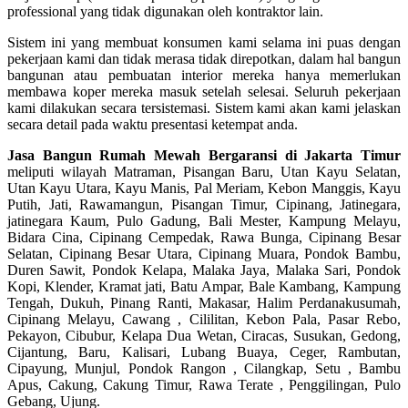
professional yang tidak digunakan oleh kontraktor lain.
Sistem ini yang membuat konsumen kami selama ini puas dengan
pekerjaan kami dan tidak merasa tidak direpotkan, dalam hal bangun
bangunan atau pembuatan interior mereka hanya memerlukan
membawa koper mereka masuk setelah selesai. Seluruh pekerjaan
kami dilakukan secara tersistemasi. Sistem kami akan kami jelaskan
secara detail pada waktu presentasi ketempat anda.
Jasa Bangun Rumah Mewah Bergaransi di Jakarta Timur
meliputi wilayah Matraman, Pisangan Baru, Utan Kayu Selatan,
Utan Kayu Utara, Kayu Manis, Pal Meriam, Kebon Manggis, Kayu
Putih, Jati, Rawamangun, Pisangan Timur, Cipinang, Jatinegara,
jatinegara Kaum, Pulo Gadung, Bali Mester, Kampung Melayu,
Bidara Cina, Cipinang Cempedak, Rawa Bunga, Cipinang Besar
Selatan, Cipinang Besar Utara, Cipinang Muara, Pondok Bambu,
Duren Sawit, Pondok Kelapa, Malaka Jaya, Malaka Sari, Pondok
Kopi, Klender, Kramat jati, Batu Ampar, Bale Kambang, Kampung
Tengah, Dukuh, Pinang Ranti, Makasar, Halim Perdanakusumah,
Cipinang Melayu, Cawang , Cililitan, Kebon Pala, Pasar Rebo,
Pekayon, Cibubur, Kelapa Dua Wetan, Ciracas, Susukan, Gedong,
Cijantung, Baru, Kalisari, Lubang Buaya, Ceger, Rambutan,
Cipayung, Munjul, Pondok Rangon , Cilangkap, Setu , Bambu
Apus, Cakung, Cakung Timur, Rawa Terate , Penggilingan, Pulo
Gebang, Ujung.