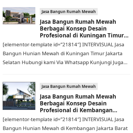
Rumah Mewah Berbagai Konsep…
Jasa Bangun Rumah Mewah
Jasa Bangun Rumah Mewah
Berbagai Konsep Desain
Profesional di Kuningan Timur
Jakarta Selatan Hubungi 0811
[elementor-template id=”21814″] INTERVISUAL Jasa
9933 588
Bangun Hunian Mewah di Kuningan Timur Jakarta
Selatan Hubungi kami Via Whatsapp Kunjungi Juga
Website Resmi Kami intervisual.co.id Jasa Bangun
Rumah Mewah Berbagai Konsep…
Jasa Bangun Rumah Mewah
Jasa Bangun Rumah Mewah
Berbagai Konsep Desain
Profesional di Kembangan
Jakarta Barat Hubungi 0811
[elementor-template id=”21814″] INTERVISUAL Jasa
9933 588
Bangun Hunian Mewah di Kembangan Jakarta Barat