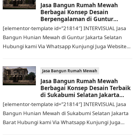
Jasa Bangun Rumah Mewah
Berbagai Konsep Desain
Berpengalaman di Guntur
Jakarta Selatan Hubungi 0811
[elementor-template id=”21814″] INTERVISUAL Jasa
9933 588
Bangun Hunian Mewah di Guntur Jakarta Selatan
Hubungi kami Via Whatsapp Kunjungi Juga Website
Resmi Kami intervisual.co.id Jasa Bangun Rumah
Mewah Berbagai Konsep Desain…
Jasa Bangun Rumah Mewah
Jasa Bangun Rumah Mewah
Berbagai Konsep Desain Terbaik
di Sukabumi Selatan Jakarta
Barat Hubungi 0811 9933 588
[elementor-template id=”21814″] INTERVISUAL Jasa
Bangun Hunian Mewah di Sukabumi Selatan Jakarta
Barat Hubungi kami Via Whatsapp Kunjungi Juga
Website Resmi Kami intervisual.co.id Jasa Bangun