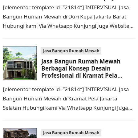
Barat Hubungi 0811 9933 588
[elementor-template id=”21814″] INTERVISUAL Jasa
Bangun Hunian Mewah di Duri Kepa Jakarta Barat
Hubungi kami Via Whatsapp Kunjungi Juga Website
Resmi Kami intervisual.co.id Jasa Bangun Rumah
Mewah Berbagai Konsep…
Jasa Bangun Rumah Mewah
Jasa Bangun Rumah Mewah
Berbagai Konsep Desain
Profesional di Kramat Pela
Jakarta Selatan Hubungi 0811
[elementor-template id=”21814″] INTERVISUAL Jasa
9933 588
Bangun Hunian Mewah di Kramat Pela Jakarta
Selatan Hubungi kami Via Whatsapp Kunjungi Juga
Website Resmi Kami intervisual.co.id Jasa Bangun
Rumah Mewah Berbagai Konsep…
Jasa Bangun Rumah Mewah