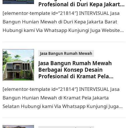
Profesional di Duri Kepa Jakarta
Barat Hubungi 0811 9933 588
[elementor-template id=”21814″] INTERVISUAL Jasa
Bangun Hunian Mewah di Duri Kepa Jakarta Barat
Hubungi kami Via Whatsapp Kunjungi Juga Website
Resmi Kami intervisual.co.id Jasa Bangun Rumah
Mewah Berbagai Konsep…
Jasa Bangun Rumah Mewah
Jasa Bangun Rumah Mewah
Berbagai Konsep Desain
Profesional di Kramat Pela
Jakarta Selatan Hubungi 0811
[elementor-template id=”21814″] INTERVISUAL Jasa
9933 588
Bangun Hunian Mewah di Kramat Pela Jakarta
Selatan Hubungi kami Via Whatsapp Kunjungi Juga
Website Resmi Kami intervisual.co.id Jasa Bangun
Rumah Mewah Berbagai Konsep…