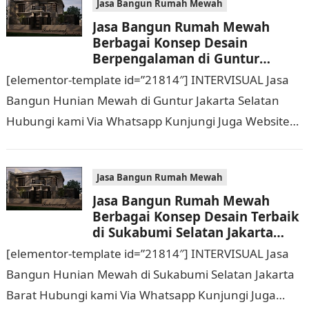
Jasa Bangun Rumah Mewah
Jasa Bangun Rumah Mewah
Berbagai Konsep Desain
Berpengalaman di Guntur
Jakarta Selatan Hubungi 0811
[elementor-template id=”21814″] INTERVISUAL Jasa
9933 588
Bangun Hunian Mewah di Guntur Jakarta Selatan
Hubungi kami Via Whatsapp Kunjungi Juga Website
Resmi Kami intervisual.co.id Jasa Bangun Rumah
Mewah Berbagai Konsep Desain…
Jasa Bangun Rumah Mewah
Jasa Bangun Rumah Mewah
Berbagai Konsep Desain Terbaik
di Sukabumi Selatan Jakarta
Barat Hubungi 0811 9933 588
[elementor-template id=”21814″] INTERVISUAL Jasa
Bangun Hunian Mewah di Sukabumi Selatan Jakarta
Barat Hubungi kami Via Whatsapp Kunjungi Juga