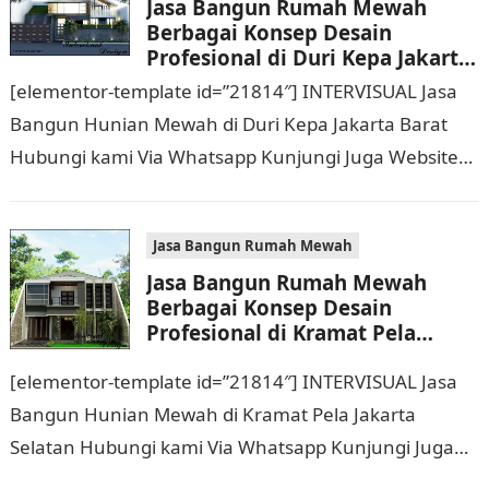
Jasa Bangun Rumah Mewah
Berbagai Konsep Desain
Profesional di Duri Kepa Jakarta
Barat Hubungi 0811 9933 588
[elementor-template id=”21814″] INTERVISUAL Jasa
Bangun Hunian Mewah di Duri Kepa Jakarta Barat
Hubungi kami Via Whatsapp Kunjungi Juga Website
Resmi Kami intervisual.co.id Jasa Bangun Rumah
Mewah Berbagai Konsep…
Jasa Bangun Rumah Mewah
Jasa Bangun Rumah Mewah
Berbagai Konsep Desain
Profesional di Kramat Pela
Jakarta Selatan Hubungi 0811
[elementor-template id=”21814″] INTERVISUAL Jasa
9933 588
Bangun Hunian Mewah di Kramat Pela Jakarta
Selatan Hubungi kami Via Whatsapp Kunjungi Juga
Website Resmi Kami intervisual.co.id Jasa Bangun