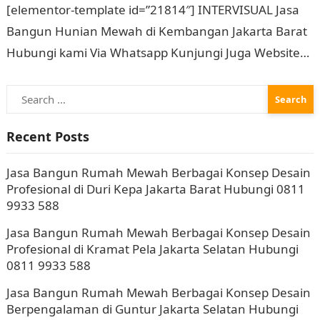
Jakarta Barat Hubungi 0811
[elementor-template id=”21814″] INTERVISUAL Jasa
9933 588
Bangun Hunian Mewah di Kembangan Jakarta Barat
Hubungi kami Via Whatsapp Kunjungi Juga Website
Resmi Kami intervisual.co.id Jasa Bangun Rumah
Search
Mewah Berbagai Konsep Desain…
for:
Recent Posts
Jasa Bangun Rumah Mewah Berbagai Konsep Desain
Profesional di Duri Kepa Jakarta Barat Hubungi 0811
9933 588
Jasa Bangun Rumah Mewah Berbagai Konsep Desain
Profesional di Kramat Pela Jakarta Selatan Hubungi
0811 9933 588
Jasa Bangun Rumah Mewah Berbagai Konsep Desain
Berpengalaman di Guntur Jakarta Selatan Hubungi