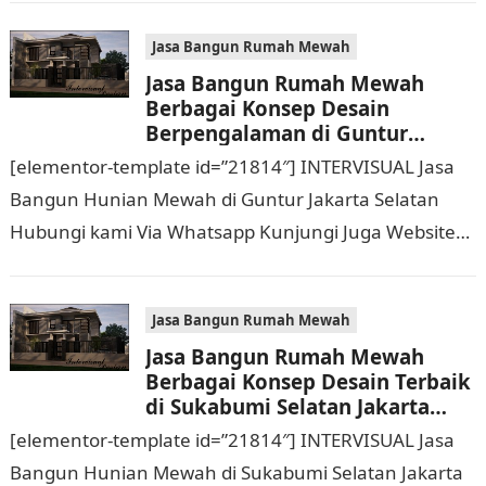
Rumah Mewah Berbagai Konsep…
Jasa Bangun Rumah Mewah
Jasa Bangun Rumah Mewah
Berbagai Konsep Desain
Berpengalaman di Guntur
Jakarta Selatan Hubungi 0811
[elementor-template id=”21814″] INTERVISUAL Jasa
9933 588
Bangun Hunian Mewah di Guntur Jakarta Selatan
Hubungi kami Via Whatsapp Kunjungi Juga Website
Resmi Kami intervisual.co.id Jasa Bangun Rumah
Mewah Berbagai Konsep Desain…
Jasa Bangun Rumah Mewah
Jasa Bangun Rumah Mewah
Berbagai Konsep Desain Terbaik
di Sukabumi Selatan Jakarta
Barat Hubungi 0811 9933 588
[elementor-template id=”21814″] INTERVISUAL Jasa
Bangun Hunian Mewah di Sukabumi Selatan Jakarta