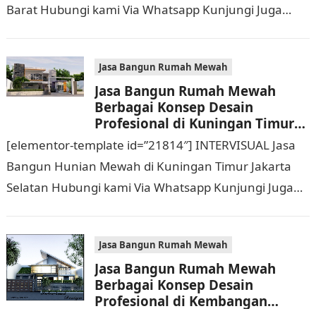
Barat Hubungi kami Via Whatsapp Kunjungi Juga
Website Resmi Kami intervisual.co.id Jasa Bangun
Rumah Mewah Berbagai Konsep…
Jasa Bangun Rumah Mewah
Jasa Bangun Rumah Mewah
Berbagai Konsep Desain
Profesional di Kuningan Timur
Jakarta Selatan Hubungi 0811
[elementor-template id=”21814″] INTERVISUAL Jasa
9933 588
Bangun Hunian Mewah di Kuningan Timur Jakarta
Selatan Hubungi kami Via Whatsapp Kunjungi Juga
Website Resmi Kami intervisual.co.id Jasa Bangun
Rumah Mewah Berbagai Konsep…
Jasa Bangun Rumah Mewah
Jasa Bangun Rumah Mewah
Berbagai Konsep Desain
Profesional di Kembangan