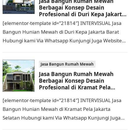
Jasa Bangun Rumah Mewah
Berbagai Konsep Desain
Profesional di Duri Kepa Jakarta
Barat Hubungi 0811 9933 588
[elementor-template id=”21814″] INTERVISUAL Jasa
Bangun Hunian Mewah di Duri Kepa Jakarta Barat
Hubungi kami Via Whatsapp Kunjungi Juga Website
Resmi Kami intervisual.co.id Jasa Bangun Rumah
Mewah Berbagai Konsep…
Jasa Bangun Rumah Mewah
Jasa Bangun Rumah Mewah
Berbagai Konsep Desain
Profesional di Kramat Pela
Jakarta Selatan Hubungi 0811
[elementor-template id=”21814″] INTERVISUAL Jasa
9933 588
Bangun Hunian Mewah di Kramat Pela Jakarta
Selatan Hubungi kami Via Whatsapp Kunjungi Juga
Website Resmi Kami intervisual.co.id Jasa Bangun