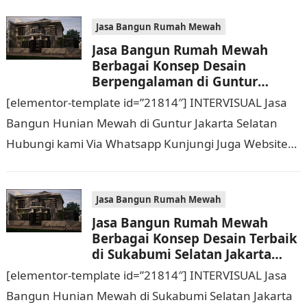
Rumah Mewah Berbagai Konsep…
Jasa Bangun Rumah Mewah
Jasa Bangun Rumah Mewah
Berbagai Konsep Desain
Berpengalaman di Guntur
Jakarta Selatan Hubungi 0811
[elementor-template id=”21814″] INTERVISUAL Jasa
9933 588
Bangun Hunian Mewah di Guntur Jakarta Selatan
Hubungi kami Via Whatsapp Kunjungi Juga Website
Resmi Kami intervisual.co.id Jasa Bangun Rumah
Mewah Berbagai Konsep Desain…
Jasa Bangun Rumah Mewah
Jasa Bangun Rumah Mewah
Berbagai Konsep Desain Terbaik
di Sukabumi Selatan Jakarta
Barat Hubungi 0811 9933 588
[elementor-template id=”21814″] INTERVISUAL Jasa
Bangun Hunian Mewah di Sukabumi Selatan Jakarta