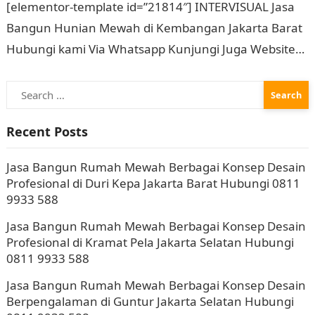
Jakarta Barat Hubungi 0811
[elementor-template id=”21814″] INTERVISUAL Jasa
9933 588
Bangun Hunian Mewah di Kembangan Jakarta Barat
Hubungi kami Via Whatsapp Kunjungi Juga Website
Resmi Kami intervisual.co.id Jasa Bangun Rumah
Search
Mewah Berbagai Konsep Desain…
for:
Recent Posts
Jasa Bangun Rumah Mewah Berbagai Konsep Desain
Profesional di Duri Kepa Jakarta Barat Hubungi 0811
9933 588
Jasa Bangun Rumah Mewah Berbagai Konsep Desain
Profesional di Kramat Pela Jakarta Selatan Hubungi
0811 9933 588
Jasa Bangun Rumah Mewah Berbagai Konsep Desain
Berpengalaman di Guntur Jakarta Selatan Hubungi