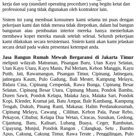
kerja dan sop (standard operating procedure) yang begitu ketat dan
professional yang tidak digunakan oleh kontraktor lain.
Sistem ini yang membuat konsumen kami selama ini puas dengan
pekerjaan kami dan tidak merasa tidak direpotkan, dalam hal bangun
bangunan atau pembuatan interior mereka hanya memerlukan
membawa koper mereka masuk setelah selesai. Seluruh pekerjaan
kami dilakukan secara tersistemasi. Sistem kami akan kami jelaskan
secara detail pada waktu presentasi ketempat anda.
Jasa Bangun Rumah Mewah Bergaransi di Jakarta Timur
meliputi wilayah Matraman, Pisangan Baru, Utan Kayu Selatan,
Utan Kayu Utara, Kayu Manis, Pal Meriam, Kebon Manggis, Kayu
Putih, Jati, Rawamangun, Pisangan Timur, Cipinang, Jatinegara,
jatinegara Kaum, Pulo Gadung, Bali Mester, Kampung Melayu,
Bidara Cina, Cipinang Cempedak, Rawa Bunga, Cipinang Besar
Selatan, Cipinang Besar Utara, Cipinang Muara, Pondok Bambu,
Duren Sawit, Pondok Kelapa, Malaka Jaya, Malaka Sari, Pondok
Kopi, Klender, Kramat jati, Batu Ampar, Bale Kambang, Kampung
Tengah, Dukuh, Pinang Ranti, Makasar, Halim Perdanakusumah,
Cipinang Melayu, Cawang , Cililitan, Kebon Pala, Pasar Rebo,
Pekayon, Cibubur, Kelapa Dua Wetan, Ciracas, Susukan, Gedong,
Cijantung, Baru, Kalisari, Lubang Buaya, Ceger, Rambutan,
Cipayung, Munjul, Pondok Rangon , Cilangkap, Setu , Bambu
Apus, Cakung, Cakung Timur, Rawa Terate , Penggilingan, Pulo