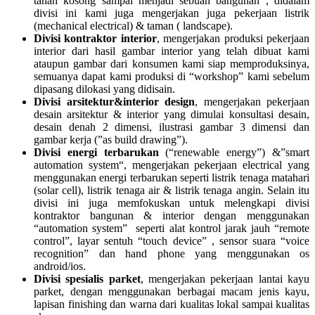
tanah kosong sampai menjadi sebuah bangunan , didalam
divisi ini kami juga mengerjakan juga pekerjaan listrik
(mechanical electrical) & taman ( landscape).
Divisi kontraktor interior
, mengerjakan produksi pekerjaan
interior dari hasil gambar interior yang telah dibuat kami
ataupun gambar dari konsumen kami siap memproduksinya,
semuanya dapat kami produksi di “workshop” kami sebelum
dipasang dilokasi yang didisain.
Divisi arsitektur&interior design
, mengerjakan pekerjaan
desain arsitektur & interior yang dimulai konsultasi desain,
desain denah 2 dimensi, ilustrasi gambar 3 dimensi dan
gambar kerja (”as build drawing”).
Divisi energi terbarukan
(“renewable energy”) &”smart
automation system“, mengerjakan pekerjaan electrical yang
menggunakan energi terbarukan seperti listrik tenaga matahari
(solar cell), listrik tenaga air & listrik tenaga angin. Selain itu
divisi ini juga memfokuskan untuk melengkapi divisi
kontraktor bangunan & interior dengan menggunakan
“automation system” seperti alat kontrol jarak jauh “remote
control”, layar sentuh “touch device” , sensor suara “voice
recognition” dan hand phone yang menggunakan os
android/ios.
Divisi spesialis parket
, mengerjakan pekerjaan lantai kayu
parket, dengan menggunakan berbagai macam jenis kayu,
lapisan finishing dan warna dari kualitas lokal sampai kualitas