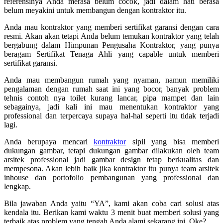
referensinya Anda merasa belum cocok, jadi dalam hati berasa
belum meyakini untuk membangun dengan kontraktor itu.
Anda mau kontraktor yang memberi sertifikat garansi dengan cara
resmi. Akan akan tetapi Anda belum temukan kontraktor yang telah
bergabung dalam Himpunan Pengusaha Kontraktor, yang punya
beragam Sertifikat Tenaga Ahli yang capable untuk memberi
sertifikat garansi.
Anda mau membangun rumah yang nyaman, namun memiliki
pengalaman dengan rumah saat ini yang bocor, banyak problem
tehnis contoh nya toilet kurang lancar, pipa mampet dan lain
sebagainya, jadi kali ini mau menentukan kontraktor yang
professional dan terpercaya supaya hal-hal seperti itu tidak terjadi
lagi.
Anda berupaya mencari
kontraktor
sipil yang bisa memberi
dukungan gambar, tetapi dukungan gambar dilakukan oleh team
arsitek professional jadi gambar design tetap berkualitas dan
mempesona. Akan lebih baik jika kontraktor itu punya team arsitek
inhouse dan portofolio pembangunan yang professional dan
lengkap.
Bila jawaban Anda yaitu “YA”, kami akan coba cari solusi atas
kendala itu. Berikan kami waktu 3 menit buat memberi solusi yang
terbaik atas problem yang tengah Anda alami sekarang ini. Oke?