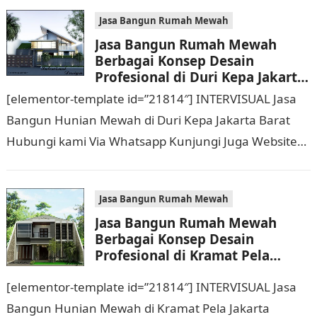
Jasa Bangun Rumah Mewah
Jasa Bangun Rumah Mewah
Berbagai Konsep Desain
Profesional di Duri Kepa Jakarta
Barat Hubungi 0811 9933 588
[elementor-template id=”21814″] INTERVISUAL Jasa
Bangun Hunian Mewah di Duri Kepa Jakarta Barat
Hubungi kami Via Whatsapp Kunjungi Juga Website
Resmi Kami intervisual.co.id Jasa Bangun Rumah
Mewah Berbagai Konsep…
Jasa Bangun Rumah Mewah
Jasa Bangun Rumah Mewah
Berbagai Konsep Desain
Profesional di Kramat Pela
Jakarta Selatan Hubungi 0811
[elementor-template id=”21814″] INTERVISUAL Jasa
9933 588
Bangun Hunian Mewah di Kramat Pela Jakarta