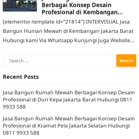
Berbagai Konsep Desain
Profesional di Kembangan
Jakarta Barat Hubungi 0811
[elementor-template id=”21814″] INTERVISUAL Jasa
9933 588
Bangun Hunian Mewah di Kembangan Jakarta Barat
Hubungi kami Via Whatsapp Kunjungi Juga Website
Resmi Kami intervisual.co.id Jasa Bangun Rumah
Search
Mewah Berbagai Konsep Desain…
for:
Recent Posts
Jasa Bangun Rumah Mewah Berbagai Konsep Desain
Profesional di Duri Kepa Jakarta Barat Hubungi 0811
9933 588
Jasa Bangun Rumah Mewah Berbagai Konsep Desain
Profesional di Kramat Pela Jakarta Selatan Hubungi
0811 9933 588