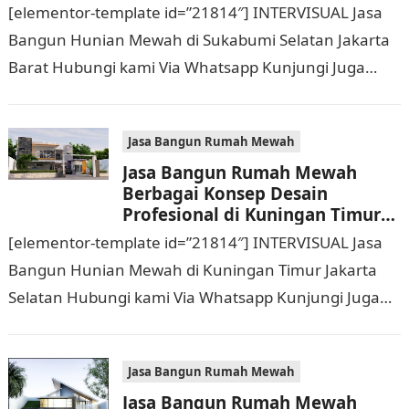
[elementor-template id=”21814″] INTERVISUAL Jasa
Bangun Hunian Mewah di Sukabumi Selatan Jakarta
Barat Hubungi kami Via Whatsapp Kunjungi Juga
Website Resmi Kami intervisual.co.id Jasa Bangun
Rumah Mewah Berbagai Konsep…
Jasa Bangun Rumah Mewah
Jasa Bangun Rumah Mewah
Berbagai Konsep Desain
Profesional di Kuningan Timur
Jakarta Selatan Hubungi 0811
[elementor-template id=”21814″] INTERVISUAL Jasa
9933 588
Bangun Hunian Mewah di Kuningan Timur Jakarta
Selatan Hubungi kami Via Whatsapp Kunjungi Juga
Website Resmi Kami intervisual.co.id Jasa Bangun
Rumah Mewah Berbagai Konsep…
Jasa Bangun Rumah Mewah
Jasa Bangun Rumah Mewah