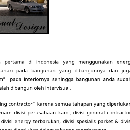
an pertama di indonesia yang menggunakan energ
matahari pada bangunan yang dibangunnya dan jug
m” pada interiornya sehingga bangunan anda suda
elah dibangun oleh intervisual.
pping contractor” karena semua tahapan yang diperluka
divisi perusahaan kami, divisi general contractor
r, divisi energy terbarukan, divisi spesialis parket & divis
t sangat diperlukan dalam tahapan membangun.